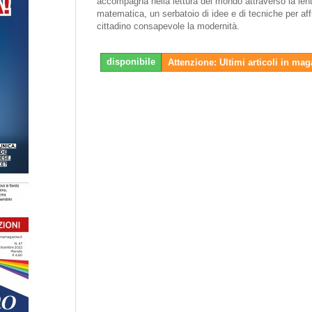
accompagna nella lettura del mondo attraverso la lent
matematica, un serbatoio di idee e di tecniche per aff
cittadino consapevole la modernità.
disponibile
Attenzione: Ultimi articoli in ma