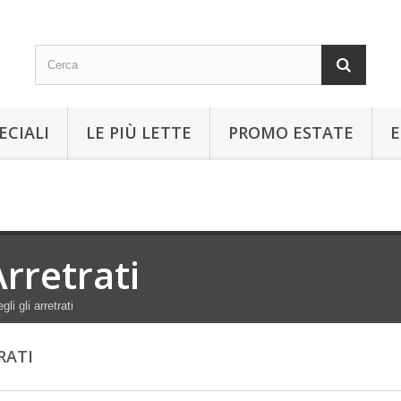
ECIALI
LE PIÙ LETTE
PROMO ESTATE
E
Arretrati
gli gli arretrati
RATI