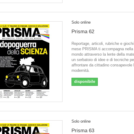
Solo online
Prisma 62
Reportage, articoli, rubriche e gioch
mese PRISMA ti accompagna nella l
mondo attraverso la lente della mat
un serbatoio di idee e di tecniche pe
affrontare da cittadino consapevole 
modernità.
disponibile
Solo online
Prisma 63