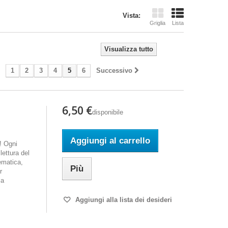
Vista:
Griglia
Lista
Visualizza tutto
1
2
3
4
5
6
Successivo
6,50 €
disponibile
Aggiungi al carrello
i! Ogni
ettura del
ematica,
Più
r
la
Aggiungi alla lista dei desideri