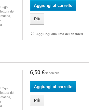
Aggiungi al carrello
i! Ogni
ettura del
ematica,
Più
r
la
Aggiungi alla lista dei desideri
6,50 €
disponibile
Aggiungi al carrello
i! Ogni
ettura del
ematica,
Più
r
la