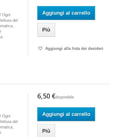
Aggiungi al carrello
i! Ogni
ettura del
ematica,
Più
r
la
Aggiungi alla lista dei desideri
6,50 €
disponibile
Aggiungi al carrello
i! Ogni
ettura del
ematica,
Più
r